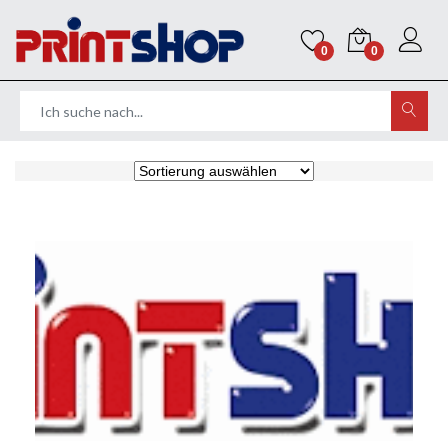
0
0
Home
Stempel
Paginierstempel mit fortlaufenden Nummern