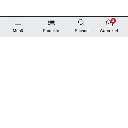
0
Menü
Produkte
Suchen
Warenkorb
Service
Produktkatalog
Standortliste
Information und Hilfe
Hilfe/FAQ