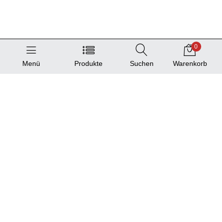
0
Menü
Produkte
Suchen
Warenkorb
Service
Produktkatalog
Standortliste
Information und Hilfe