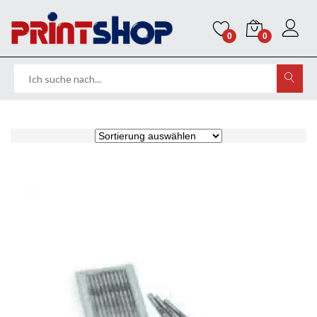
0
0
Home
Stempel
Farbkissen und Zubehör
Ersatzminen Stempelkugelschreiber