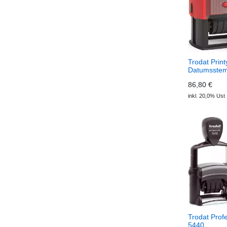
Trodat Prin
Datumsstem
86,80 €
inkl. 20,0% Ust
Trodat Prof
5440