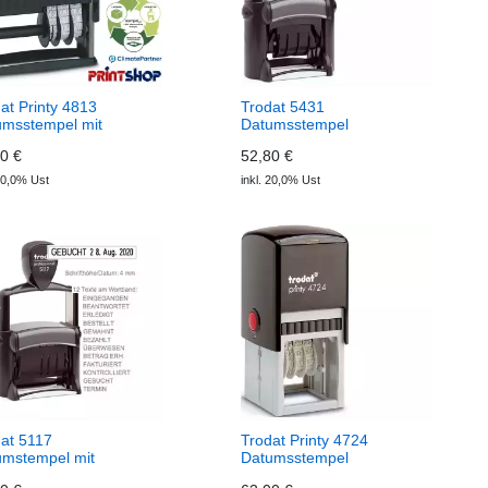
at Printy 4813
Trodat 5431
umsstempel mit
Datumsstempel
ext
0 €
52,80 €
 20,0% Ust
inkl. 20,0% Ust
at 5117
Trodat Printy 4724
umstempel mit
Datumsstempel
tband