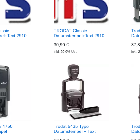
ssic
TRODAT Classic
Trod
el+Text 2910
Datumstempel+Text 2910
Dat
P10
Fixt
30,90 €
37,8
inkl. 20,0% Ust
inkl.
ty 4750
Trodat 5435 Typo
Trod
pel
Datumstempel + Text
Dat
Wor