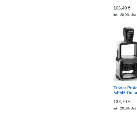
106,40 €
inkl. 20,0% Ust
Trodat Prof
54045 Datu
rund
133,70 €
inkl. 20,0% Ust