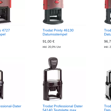
ty 4727
Trodat Printy 46130
Trod
pel
Datumsstempel
Dat
91,00 €
96,7
inkl. 20,0% Ust
inkl.
essional-Dater
Trodat Professional Dater
Trod
54140 Textplatte max.
Dat