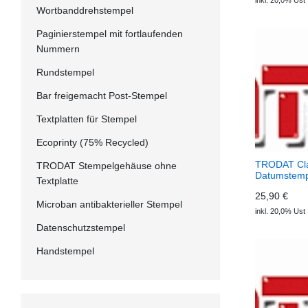
inkl. 20,0% Ust
Wortbanddrehstempel
Paginierstempel mit fortlaufenden
Nummern
Rundstempel
Bar freigemacht Post-Stempel
Textplatten für Stempel
Ecoprinty (75% Recycled)
TRODAT Cla
TRODAT Stempelgehäuse ohne
Datumstemp
Textplatte
P05
25,90 €
Microban antibakterieller Stempel
inkl. 20,0% Ust
Datenschutzstempel
Handstempel