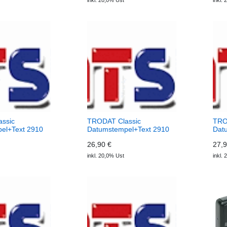
inkl. 20,0% Ust
inkl.
ssic
TRODAT Classic
TRO
el+Text 2910
Datumstempel+Text 2910
Dat
P06
P07
26,90 €
27,9
inkl. 20,0% Ust
inkl.