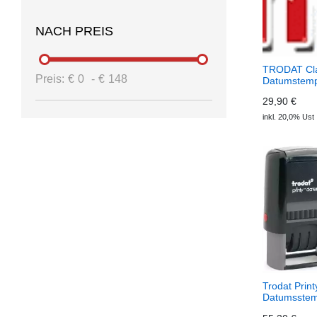
NACH PREIS
TRODAT Cla
Preis:
€
0
-
€
148
Datumstemp
P09
29,90 €
inkl. 20,0% Ust
Trodat Prin
Datumsstem