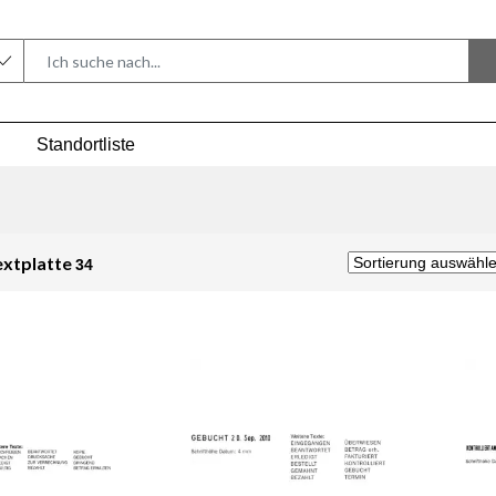
Standortliste
Textplatte
34