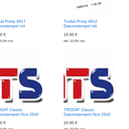
at Printy 4817
Trodat Printy 4812
umstempel mit
Datumstempel mit
tband Stempel
Wortband Stempel
0 €
19,90 €
 20,0% Ust
inkl. 20,0% Ust
DAT Classic
TRODAT Classic
umstempel+Text 2910
Datumstempel+Text 2910
P04
0 €
24,90 €