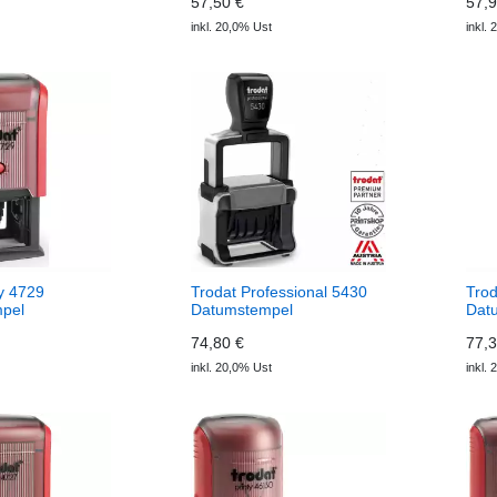
57,50 €
57,9
inkl. 20,0% Ust
inkl.
ty 4729
Trodat Professional 5430
Trod
pel
Datumstempel
Dat
74,80 €
77,3
inkl. 20,0% Ust
inkl.