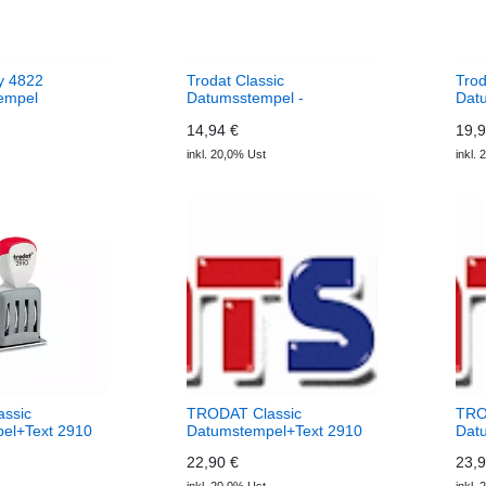
ty 4822
Trodat Classic
Trod
empel
Datumsstempel -
Dat
Handstempel mit
Wor
14,94 €
19,9
Wortband
inkl. 20,0% Ust
inkl.
ssic
TRODAT Classic
TRO
el+Text 2910
Datumstempel+Text 2910
Dat
P02
P03
22,90 €
23,9