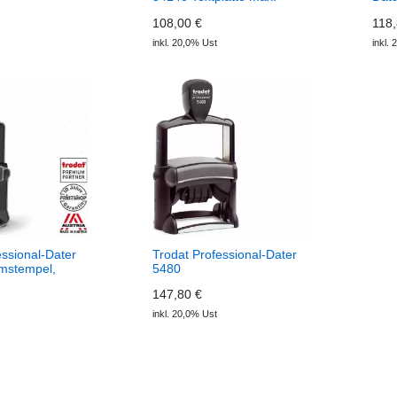
40mm rund, nach eigener
108,00 €
118,
Gestaltung
inkl. 20,0% Ust
inkl.
essional-Dater
Trodat Professional-Dater
mstempel,
5480
147,80 €
inkl. 20,0% Ust