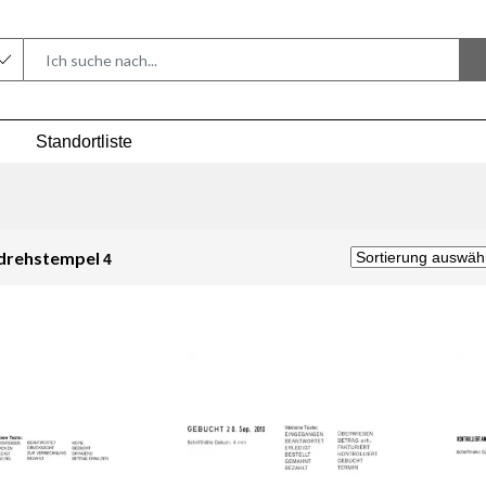
Standortliste
drehstempel
4