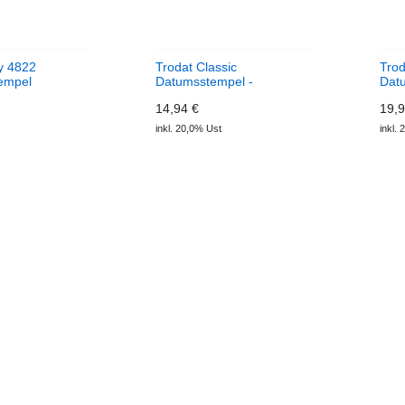
ty 4822
Trodat Classic
Trod
empel
Datumsstempel -
Dat
Handstempel mit
Wor
14,94 €
19,9
Wortband
inkl. 20,0% Ust
inkl.