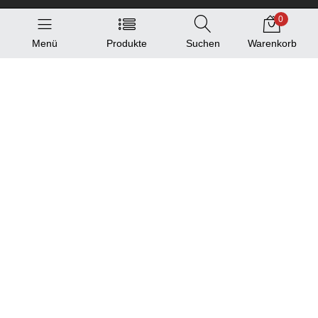
0
Service
Menü
Produkte
Suchen
Warenkorb
Produktkatalog
Standortliste
Information und Hilfe
Hilfe/FAQ
AGB
Impressum
Datenschutzerklärung
Franchise-Anfrage
Newsletter