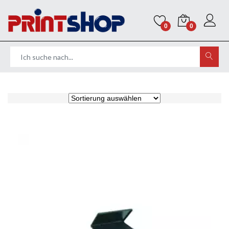
0
0
Home
Stempel
Farbkissen und Zubehör
Stempelkissen für Handstempel