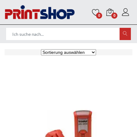
0
0
Home
Stempel
TRODAT Stempelgehäuse ohne Textplatte