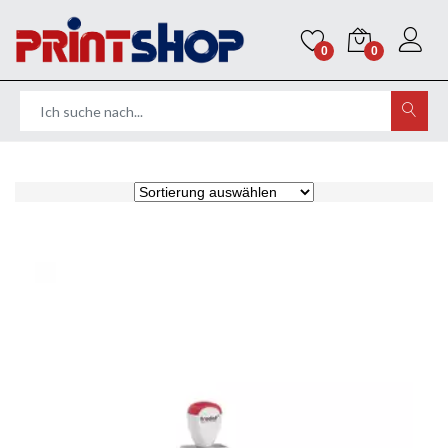
0
0
Home
Stempel
Datumstempel
ohne Textplatte
Trodat Classic Handstempel - ohne Textplatte