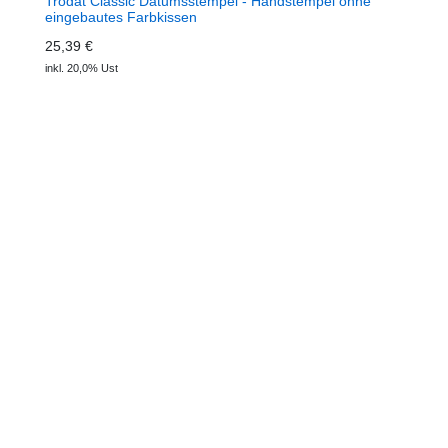
Trodat Classic Datumsstempel - Handstempel ohne
eingebautes Farbkissen
25,39 €
inkl. 20,0% Ust