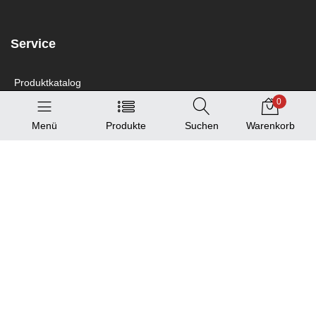
Service
Produktkatalog
0
Standortliste
Menü
Produkte
Suchen
Warenkorb
Information und Hilfe
Hilfe/FAQ
AGB
Impressum
Datenschutzerklärung
Franchise-Anfrage
Newsletter