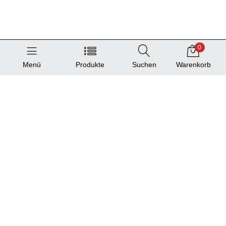
0
Menü
Produkte
Suchen
Warenkorb
Service
Produktkatalog
Standortliste
Information und Hilfe