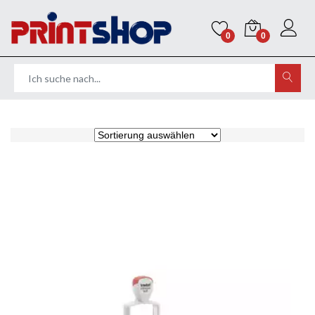
0
0
Home
Stempel
Datumstempel
ohne Textplatte
Trodat Professional Datumstempel - ohne Textplatte